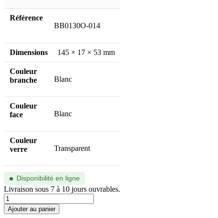
Référence
BB0130O-014
Dimensions
145 × 17 × 53 mm
Couleur
Blanc
branche
Couleur
Blanc
face
Couleur
Transparent
verre
●
Disponibilité en ligne
Livraison sous 7 à 10 jours ouvrables.
quantité
de
Ajouter au panier
BB0130O-