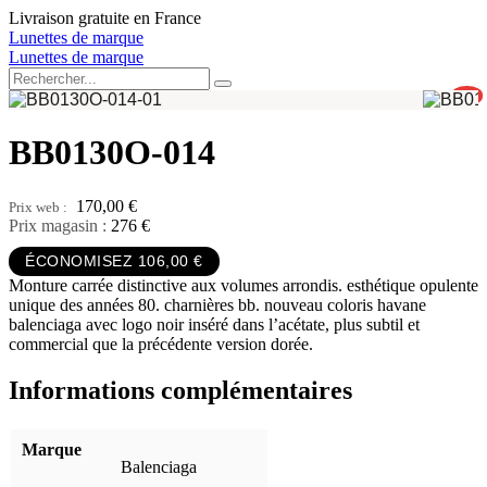
Aller
Livraison gratuite en France
au
Lunettes de marque
contenu
Lunettes de marque
0
BB0130O-014
170,00
€
Prix magasin :
276 €
ÉCONOMISEZ 106,00 €
Monture carrée distinctive aux volumes arrondis. esthétique opulente
unique des années 80. charnières bb. nouveau coloris havane
balenciaga avec logo noir inséré dans l’acétate, plus subtil et
commercial que la précédente version dorée.
Informations complémentaires
Marque
Balenciaga