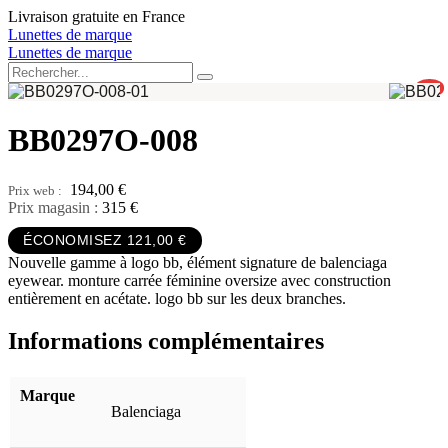
Aller
Livraison gratuite en France
au
Lunettes de marque
contenu
Lunettes de marque
0
BB0297O-008
194,00
€
Prix magasin :
315 €
ÉCONOMISEZ 121,00 €
Nouvelle gamme à logo bb, élément signature de balenciaga
eyewear. monture carrée féminine oversize avec construction
entièrement en acétate. logo bb sur les deux branches.
Informations complémentaires
Marque
Balenciaga