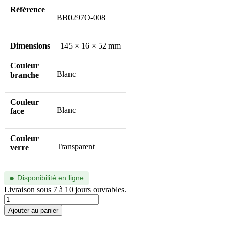
Référence
BB0297O-008
Dimensions
145 × 16 × 52 mm
Couleur
Blanc
branche
Couleur
Blanc
face
Couleur
Transparent
verre
●
Disponibilité en ligne
Livraison sous 7 à 10 jours ouvrables.
quantité
de
Ajouter au panier
BB0297O-
008