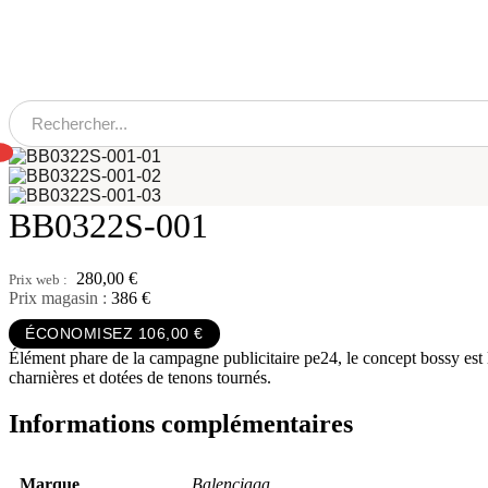
Aller
au
contenu
0
BB0322S-001
280,00
€
Prix magasin :
386 €
ÉCONOMISEZ 106,00 €
Élément phare de la campagne publicitaire pe24, le concept bossy est l
charnières et dotées de tenons tournés.
Informations complémentaires
Marque
Balenciaga