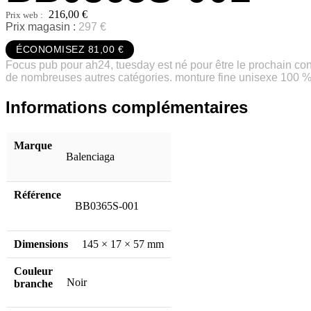
216,00
€
Prix magasin :
297 €
ÉCONOMISEZ 81,00 €
Focus pub pour ah24, tuesday est né pour être le prochain conce
de nombreuses autres catégories. monture fine unisexe 100 % a
Informations complémentaires
Marque
Balenciaga
Référence
BB0365S-001
Dimensions
145 × 17 × 57 mm
Couleur
Noir
branche