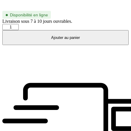
●
Disponibilité en ligne
Livraison sous 7 à 10 jours ouvrables.
quantité
de
BB0387S-
Ajouter au panier
003