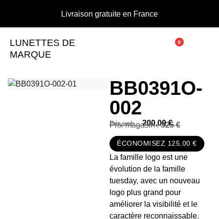
Livraison gratuite en France
LUNETTES DE
0
MARQUE
BB0391O-
002
200,00
€
Prix magasin :
325 €
ÉCONOMISEZ 125,00 €
La famille logo est une
évolution de la famille
tuesday, avec un nouveau
logo plus grand pour
améliorer la visibilité et le
caractère reconnaissable.