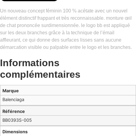
Un nouveau concept féminin 100 % acétate avec un nouvel
élément distinctif frappant et très reconnaissable. monture œil
de chat prononcée surdimensionnée. le logo bb est appliqué
sur les deux branches grâce à la technique de l’émail
affleurant, ce qui donne des surfaces lisses sans aucune
démarcation visible ou palpable entre le logo et les branches.
Informations
complémentaires
Marque
Balenciaga
Référence
BB0393S-005
Dimensions