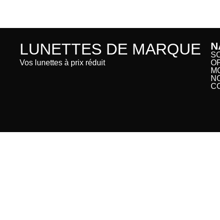
LUNETTES DE MARQUE
N
S
Vos lunettes à prix réduit
O
M
N
C