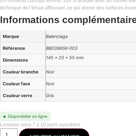
Un nouveau concept féminin 100 % acétate avec un nouvel élémen
technique de l’émail affleurant, ce qui donne des surfaces liss
Informations complémentair
Marque
Balenciaga
Référence
BB0396SK-003
145 × 20 × 55 mm
Dimensions
Couleur branche
Noir
Couleur face
Noir
Couleur verre
Gris
●
Disponibilité en ligne
Livraison sous 7 à 10 jours ouvrables.