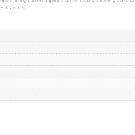
ondie. le logo bb est appliqué sur les deux branches grâce à la
les branches.