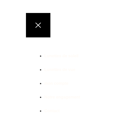
LUNETTES DE MARQ
Lunettes de soleil
Lunettes de vue
mon compte
Notre engagement
Contact