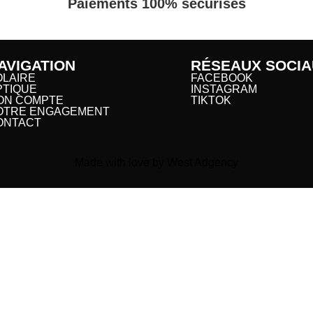
Paiements 100% sécurisés
AVIGATION
RÉSEAUX SOCIA
OLAIRE
FACEBOOK
PTIQUE
INSTAGRAM
ON COMPTE
TIKTOK
OTRE ENGAGEMENT
ONTACT
Made with love by West Adgency