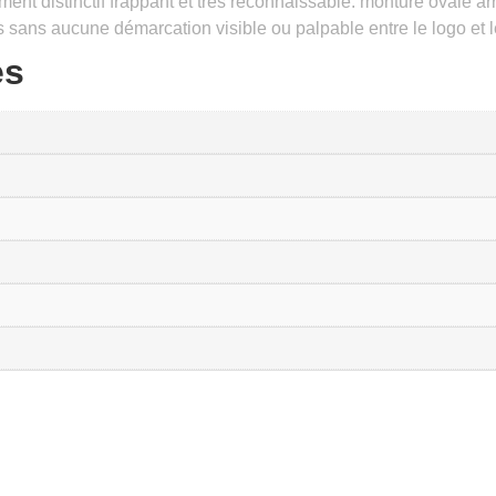
t distinctif frappant et très reconnaissable. monture ovale arr
es sans aucune démarcation visible ou palpable entre le logo et 
es