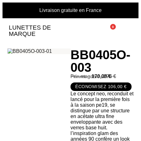
Livraison gratuite en France
LUNETTES DE
0
MARQUE
BB0405O-
003
Prix magasin :
170,00
276 €
€
ÉCONOMISEZ 106,00 €
Le concept neo, reconduit et
lancé pour la première fois
à la saison pe19, se
distingue par une structure
en acétate ultra fine
enveloppante avec des
verres base huit.
l’inspiration glam des
années 90 confère un look