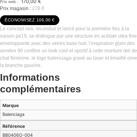
170,00
€
Prix magasin :
276 €
ÉCONOMISEZ 106,00 €
Le concept neo, reconduit et lancé pour la première fois à la
saison pe19, se distingue par une structure en acétate ultra fine
enveloppante avec des verres base huit. l’inspiration glam des
années 90 confère un look cool et sportif à cette monture œil de
chat féminine. le logo balenciaga gravé au laser et émaillé orne
la branche gauche.
Informations
complémentaires
Marque
Balenciaga
Référence
BB0406O-004