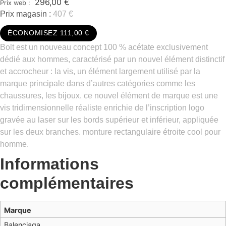
296,00
€
Prix magasin :
407 €
ÉCONOMISEZ 111,00 €
Bolt est un nouveau concept 100 % acétate exclusivement
dédié aux hommes, caractérisé par un nouvel élément distinctif
et accrocheur : la vis, un élément largement utilisé par la
marque principale dans d’autres catégories comme les
chaussures, les bijoux. ce nouvel élément de marque est une
vis tridimensionnelle réaliste enrichie de l’inscription logo
gravée au laser sur les bords supérieur et inférieur, appliquée
sur les deux branches. monture rectangulaire étroite cool pour
homme.
Informations
complémentaires
Marque
Balenciaga