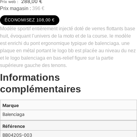
288,00
€
Prix magasin :
396 €
ÉCONOMISEZ 108,00 €
Modèle sportif entièrement injecté doté de verres flottants base
huit, évoquant l’univers de la moto et de la course. le modèle
est enrichi du pont ergonomique typique de balenciaga. une
plaque en métal portant le logo bb est placée au niveau du nez
et le logo balenciaga en bas-relief figure sur la partie
supérieure gauche des tenons.
Informations
complémentaires
Marque
Balenciaga
Référence
BB0420S-003