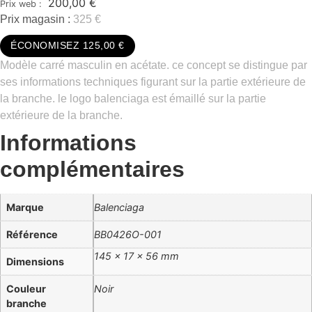
200,00
€
Prix magasin :
325 €
ÉCONOMISEZ 125,00 €
Modèle carré masculin en acétate. ce concept se distingue par
ses informations techniques figurant sur la partie extérieure de
la branche. le logo balenciaga est émaillé sur la partie
extérieure de la branche.
Informations
complémentaires
Marque
Balenciaga
Référence
BB0426O-001
145 × 17 × 56 mm
Dimensions
Couleur
Noir
branche