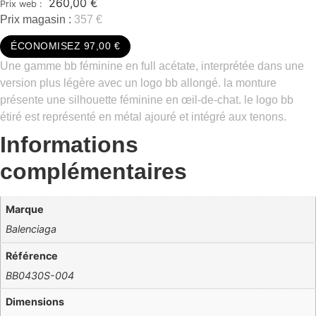
260,00
€
Prix magasin :
357 €
ÉCONOMISEZ 97,00 €
Une gamme bb féminine en full acétate, interprétée dans une
version plus légère avec un logo bb allongé. la monture
présente une silhouette féminine en œil-de-chat. le logo bb
étiré est représenté en métal ajouré et intégré aux tenons.
Informations
complémentaires
Marque
Balenciaga
Référence
BB0430S-004
Dimensions