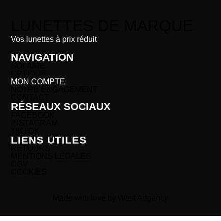
LUNETTES DE MARQUE
Vos lunettes à prix réduit
NAVIGATION
SOLAIRE
OPTIQUE
MON COMPTE
NOTRE ENGAGEMENT
CONTACT
RÉSEAUX SOCIAUX
FACEBOOK
INSTAGRAM
TIKTOK
LIENS UTILES
RETOURS
MENTIONS LÉGALES
CGV
COOKIES
Made with love by West Adgency