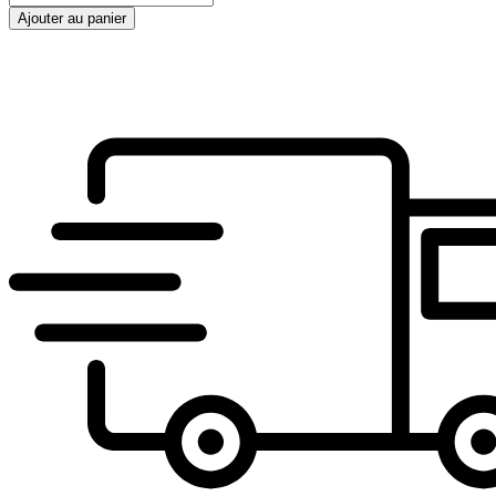
de
Ajouter au panier
BB0437O-
010