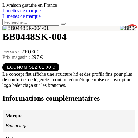
Aller
Livraison gratuite en France
au
Lunettes de marque
contenu
Lunettes de marque
0
BB0448SK-004
216,00
€
Prix magasin :
297 €
ÉCONOMISEZ 81,00 €
Le concept flat affiche une structure hd et des profils fins pour plus
de confort et de légèreté. monture géométrique unisexe. inscription
logo balenciaga sur les branches.
Informations complémentaires
Marque
Balenciaga