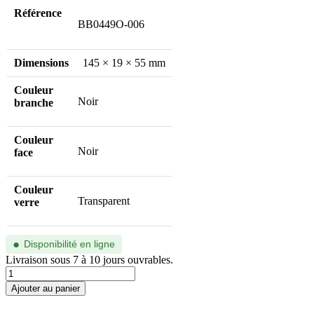
Référence
BB0449O-006
Dimensions
145 × 19 × 55 mm
Couleur
Noir
branche
Couleur
Noir
face
Couleur
Transparent
verre
●
Disponibilité en ligne
Livraison sous 7 à 10 jours ouvrables.
quantité
de
Ajouter au panier
BB0449O-
006