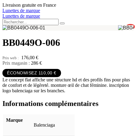
Aller
Livraison gratuite en France
au
Lunettes de marque
contenu
Lunettes de marque
0
BB0449O-006
176,00
€
Prix magasin :
286 €
ÉCONOMISEZ 110,00 €
Le concept flat affiche une structure hd et des profils fins pour plus
de confort et de légèreté. monture œil de chat féminine. inscription
logo balenciaga sur les branches.
Informations complémentaires
Marque
Balenciaga