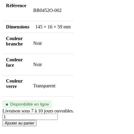
Référence
BB0452O-002
Dimensions
145 × 16 × 59 mm
Couleur
Noir
branche
Couleur
Noir
face
Couleur
Transparent
verre
●
Disponibilité en ligne
Livraison sous 7 à 10 jours ouvrables.
quantité
de
Ajouter au panier
BB0452O-
002