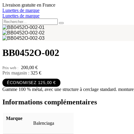
Aller
Livraison gratuite en France
au
Lunettes de marque
contenu
Lunettes de marque
BB0452O-002
200,00
€
Prix magasin :
325 €
ÉCONOMISEZ 125,00 €
Gamme 100 % métal, avec une structure à cerclage standard. monture r
Informations complémentaires
Marque
Balenciaga