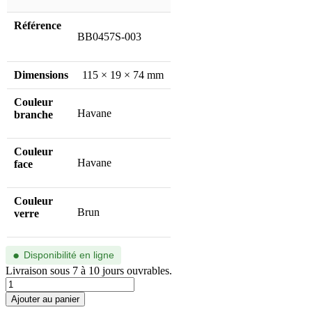
Référence
BB0457S-003
Dimensions
115 × 19 × 74 mm
Couleur
Havane
branche
Couleur
Havane
face
Couleur
Brun
verre
●
Disponibilité en ligne
Livraison sous 7 à 10 jours ouvrables.
quantité
de
Ajouter au panier
BB0457S-