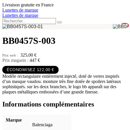
Aller
Livraison gratuite en France
au
Lunettes de marque
contenu
Lunettes de marque
0
BB0457S-003
325,00
€
Prix magasin :
447 €
ÉCONOMISEZ 122,00 €
Modèle rectangulaire entièrement injecté, doté de verres inspirés
d’un masque vaudou. monture très fine dotée de spoilers latéraux
sophistiqués. sur les deux branches, le logo bb apparaît sur des
plaques métalliques embossées d’une grande finesse.
Informations complémentaires
Marque
Balenciaga