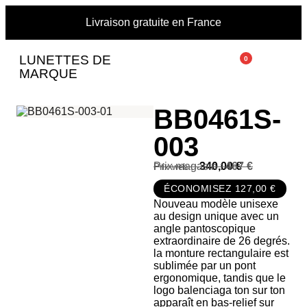
Livraison gratuite en France
LUNETTES DE
0
MARQUE
BB0461S-
003
Prix magasin :
340,00
467 €
€
ÉCONOMISEZ 127,00 €
Nouveau modèle unisexe
au design unique avec un
angle pantoscopique
extraordinaire de 26 degrés.
la monture rectangulaire est
sublimée par un pont
ergonomique, tandis que le
logo balenciaga ton sur ton
apparaît en bas-relief sur