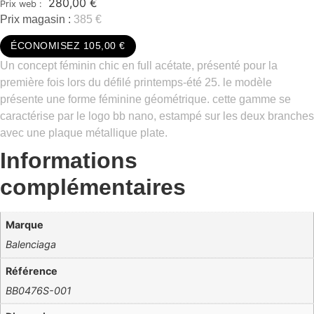
280,00
€
Prix magasin :
385 €
ÉCONOMISEZ 105,00 €
Un concept féminin chic en full acétate, présenté pour la
première fois lors du défilé printemps-été 25. le modèle
présente une forme féminine géométrique. cette gamme se
caractérise par le logo bb nano, estampé sur les deux branches
avec une plaque métallique plate.
Informations
complémentaires
Marque
Balenciaga
Référence
BB0476S-001