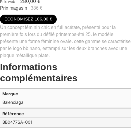
280,00
€
Prix magasin :
386 €
ÉCONOMISEZ 106,00 €
Un concept féminin chic en full acétate, présenté pour la
première fois lors du défilé printemps-été 25. le modèle
présente une forme féminine ovale. cette gamme se caractérise
par le logo bb nano, estampé sur les deux branches avec une
plaque métallique plate.
Informations
complémentaires
Marque
Balenciaga
Référence
BB0477SA-001