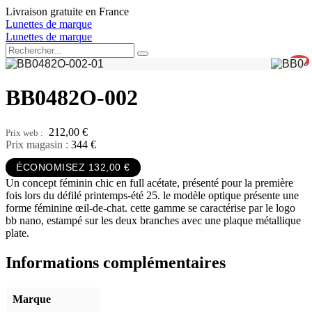
Aller
Livraison gratuite en France
au
Lunettes de marque
contenu
Lunettes de marque
0
BB0482O-002
212,00
€
Prix magasin :
344 €
ÉCONOMISEZ 132,00 €
Un concept féminin chic en full acétate, présenté pour la première
fois lors du défilé printemps-été 25. le modèle optique présente une
forme féminine œil-de-chat. cette gamme se caractérise par le logo
bb nano, estampé sur les deux branches avec une plaque métallique
plate.
Informations complémentaires
Marque