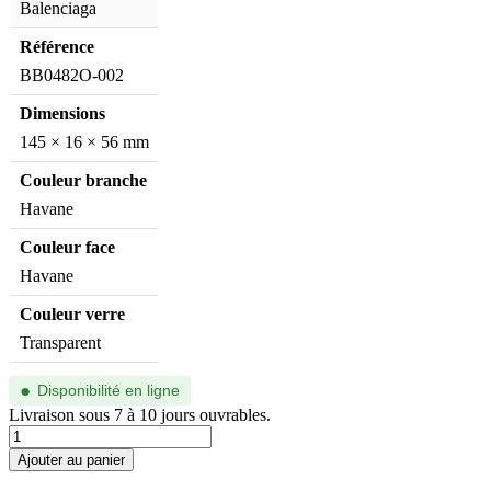
Balenciaga
Référence
BB0482O-002
Dimensions
145 × 16 × 56 mm
Couleur branche
Havane
Couleur face
Havane
Couleur verre
Transparent
●
Disponibilité en ligne
Livraison sous 7 à 10 jours ouvrables.
quantité
de
Ajouter au panier
BB0482O-