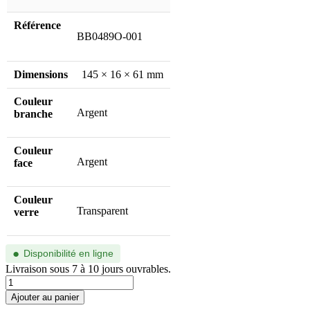
Référence
BB0489O-001
Dimensions
145 × 16 × 61 mm
Couleur
Argent
branche
Couleur
Argent
face
Couleur
Transparent
verre
●
Disponibilité en ligne
Livraison sous 7 à 10 jours ouvrables.
quantité
de
Ajouter au panier
BB0489O-