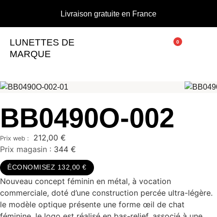
Livraison gratuite en France
LUNETTES DE
0
MARQUE
BB0490O-002
212,00
€
Prix magasin :
344 €
ÉCONOMISEZ 132,00 €
Nouveau concept féminin en métal, à vocation
commerciale, doté d’une construction percée ultra-légère.
le modèle optique présente une forme œil de chat
féminine. le logo est réalisé en bas-relief, associé à une