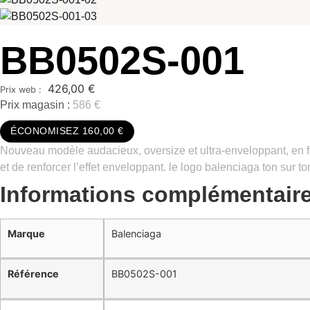
BB0502S-001
426,00
€
Prix magasin :
586 €
ÉCONOMISEZ 160,00 €
Nouveau modèle audacieux, oversize et ultra-enveloppant, en ful
et de renforcer l’effet enveloppant. le logo balenciaga ton sur
Informations complémentair
Marque
Balenciaga
Référence
BB0502S-001