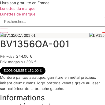
Aller
Livraison gratuite en France
au
Lunettes de marque
contenu
Lunettes de marque
0
BV1356OA-001
244,00
€
Prix magasin :
396 €
ÉCONOMISEZ 152,00 €
Monture pantos asiatique. garniture en métal précieux
imitant deux rubans. logo bottega veneta gravé au laser
sur l’extérieur de la branche gauche.
Informations