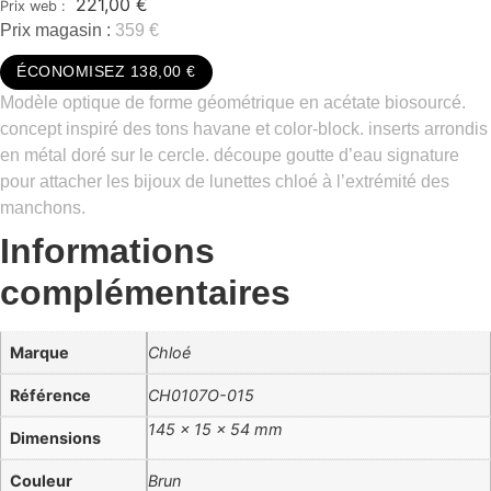
221,00
€
Prix magasin :
359 €
ÉCONOMISEZ 138,00 €
Modèle optique de forme géométrique en acétate biosourcé.
concept inspiré des tons havane et color-block. inserts arrondis
en métal doré sur le cercle. découpe goutte d’eau signature
pour attacher les bijoux de lunettes chloé à l’extrémité des
manchons.
Informations
complémentaires
Marque
Chloé
Référence
CH0107O-015
145 × 15 × 54 mm
Dimensions
Couleur
Brun