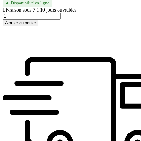
●
Disponibilité en ligne
Livraison sous 7 à 10 jours ouvrables.
quantité
de
Ajouter au panier
CH0222S-
001