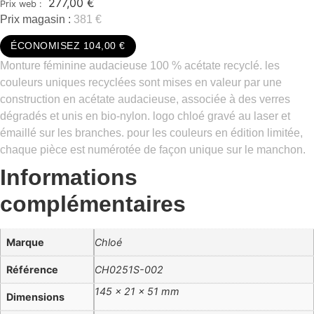
277,00
€
Prix magasin :
381 €
ÉCONOMISEZ 104,00 €
Monture féminine audacieuse 100 % acétate recyclé. les
couleurs uniques recyclées sont mises en valeur par une
construction en acétate audacieuse, associée à des verres
dégradés et unis en bio-nylon. logo chloé gravé au laser et
émaillé sur les branches. pour les couleurs en édition limitée,
chaque pièce est numérotée de façon unique sur le manchon.
Informations
complémentaires
Marque
Chloé
Référence
CH0251S-002
145 × 21 × 51 mm
Dimensions