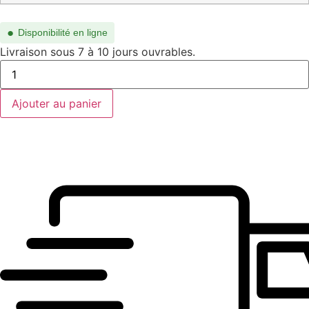
●
Disponibilité en ligne
Livraison sous 7 à 10 jours ouvrables.
quantité
de
CH0281S-
003
Ajouter au panier