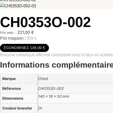
CH0353O-002
221,00
€
Prix magasin :
359 €
ÉCONOMISEZ 138,00 €
Branche métallique affirmée contrastant avec la face en acétat
Informations complémentair
Marque
Chloé
Référence
CH0353O-002
140 × 18 × 52 mm
Dimensions
Couleur branche
Or