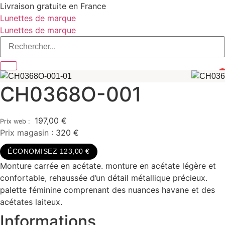
Aller
Livraison gratuite en France
au
Lunettes de marque
contenu
Lunettes de marque
0
CH0368O-001
197,00
€
Prix magasin :
320 €
ÉCONOMISEZ 123,00 €
Monture carrée en acétate. monture en acétate légère et
confortable, rehaussée d’un détail métallique précieux.
palette féminine comprenant des nuances havane et des
acétates laiteux.
Informations