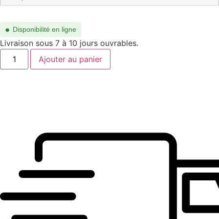
●
Disponibilité en ligne
Livraison sous 7 à 10 jours ouvrables.
quantité
Ajouter au panier
de
CH0368O-
001