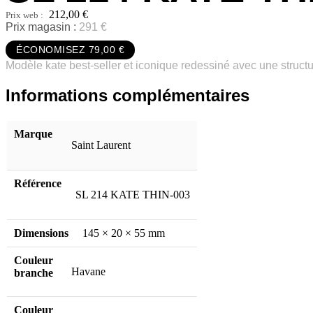
212,00
€
Prix magasin :
291 €
ÉCONOMISEZ 79,00 €
Modèle kate best-seller et iconique redessiné avec une structur
Informations complémentaires
Marque
Saint Laurent
Référence
SL 214 KATE THIN-003
Dimensions
145 × 20 × 55 mm
Couleur
Havane
branche
Couleur