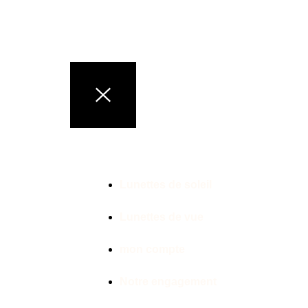
LUNETTES DE MARQ
Lunettes de soleil
Lunettes de vue
mon compte
Notre engagement