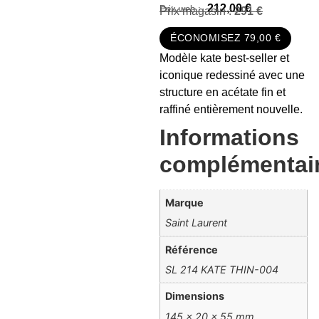
212,00
€
Prix magasin :
291 €
ÉCONOMISEZ 79,00 €
Modèle kate best-seller et
iconique redessiné avec une
structure en acétate fin et
raffiné entièrement nouvelle.
Informations
complémentai
Marque
Saint Laurent
Référence
SL 214 KATE THIN-004
Dimensions
145 × 20 × 55 mm