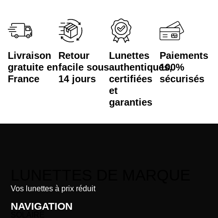
Livraison
Retour
Lunettes
Paiements
gratuite en
facile sous
authentiques,
100%
France
14 jours
certifiées
sécurisés
et
garanties
LUNETTES DE MARQUE
Vos lunettes à prix réduit
NAVIGATION
SOLAIRE