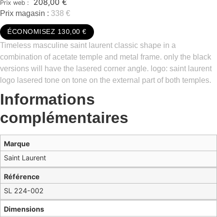
208,00
€
Prix magasin :
338 €
ÉCONOMISEZ 130,00 €
Timeless masculine saint laurent classic shape in a
combination of acetate temple and metal frame.​ only the black
versions will have the lasered corner angle.​ logo: saint laurent
logo lasered tone on tone on the external part of both temples.​
Informations
complémentaires
Marque
Saint Laurent
Référence
SL 224-002
Dimensions