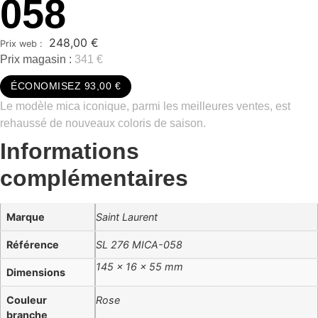
058
248,00
€
Prix magasin :
341 €
ÉCONOMISEZ 93,00 €
Le modèle mica iconique, parmi les meilleures ventes, est
rehaussé de nouveaux coloris de saison.
Informations
complémentaires
Marque
Saint Laurent
Référence
SL 276 MICA-058
145 × 16 × 55 mm
Dimensions
Couleur
Rose
branche