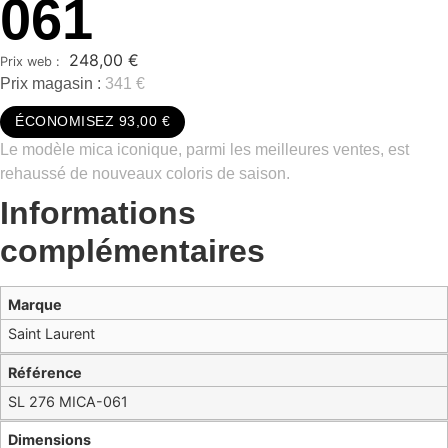
061
248,00
€
Prix magasin :
341 €
ÉCONOMISEZ 93,00 €
Le modèle mica iconique, parmi les meilleures ventes, est
rehaussé de nouveaux coloris de saison.
Informations
complémentaires
Marque
Saint Laurent
Référence
SL 276 MICA-061
Dimensions