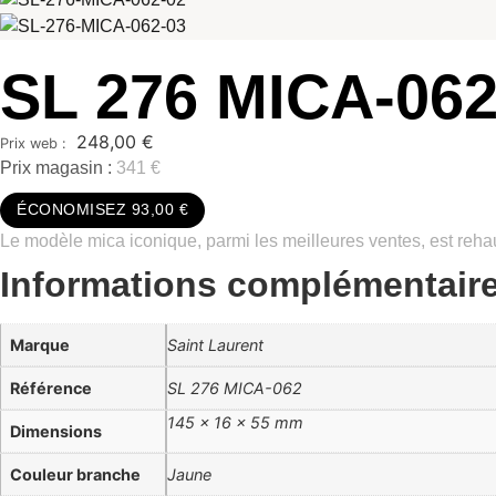
SL 276 MICA-06
248,00
€
Prix magasin :
341 €
ÉCONOMISEZ 93,00 €
Le modèle mica iconique, parmi les meilleures ventes, est reh
Informations complémentair
Marque
Saint Laurent
Référence
SL 276 MICA-062
145 × 16 × 55 mm
Dimensions
Couleur branche
Jaune