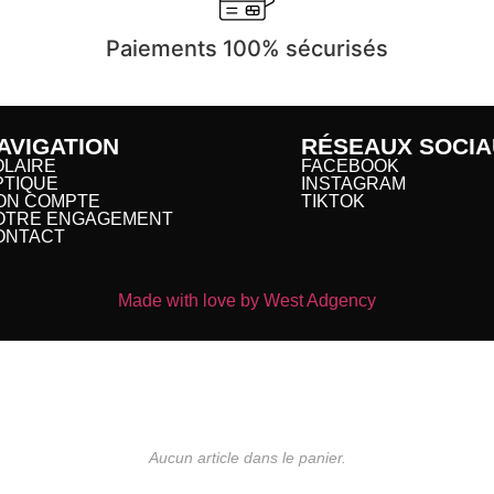
Paiements 100% sécurisés
AVIGATION
RÉSEAUX SOCIA
OLAIRE
FACEBOOK
PTIQUE
INSTAGRAM
ON COMPTE
TIKTOK
OTRE ENGAGEMENT
ONTACT
Made with love by West Adgency
Aucun article dans le panier.