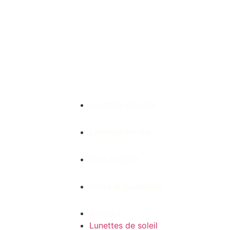
LUNETTES DE MARQ
Lunettes de soleil
Lunettes de vue
mon compte
Notre engagement
Contact
Lunettes de soleil