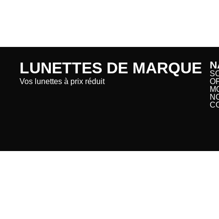
LUNETTES DE MARQUE
N
S
Vos lunettes à prix réduit
O
M
N
C