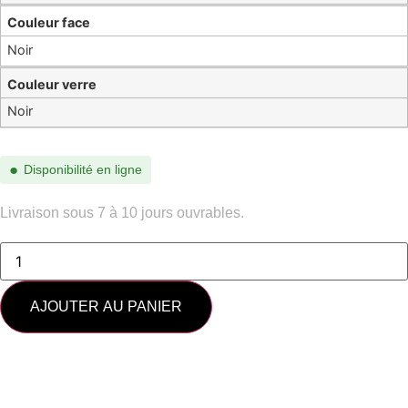
Couleur face
Noir
Couleur verre
Noir
●
Disponibilité en ligne
Livraison sous 7 à 10 jours ouvrables.
quantité
de
SL
302
LISA-
AJOUTER AU PANIER
002