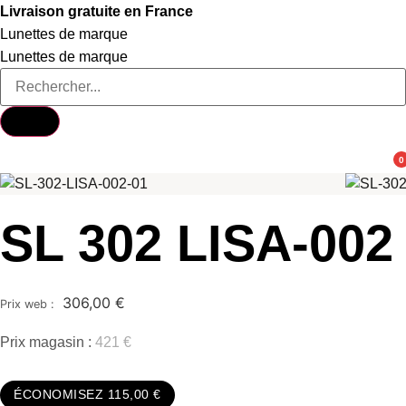
Aller
Livraison gratuite en France
au
Lunettes de marque
contenu
Lunettes de marque
0
SL 302 LISA-002
306,00
€
Prix magasin :
421 €
ÉCONOMISEZ 115,00 €