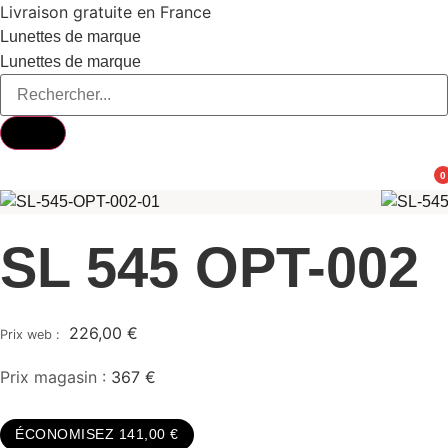
Aller
Livraison gratuite en France
au
Lunettes de marque
contenu
Lunettes de marque
0
SL 545 OPT-002
226,00
€
Prix magasin :
367 €
ÉCONOMISEZ 141,00 €