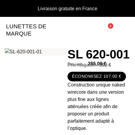
Livraison gratuite en France
LUNETTES DE
0
MARQUE
SL 620-001
285,00
€
Prix magasin :
392 €
ÉCONOMISEZ 107,00 €
Construction unique naked
wirecore dans une version
plus fine aux lignes
atténuées créée afin de
proposer un produit
parfaitement adapté à
l’optique.