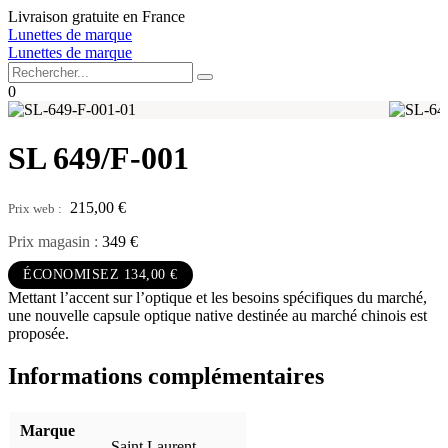
Aller
Livraison gratuite en France
au
Lunettes de marque
contenu
Lunettes de marque
0
SL 649/F-001
215,00
€
Prix magasin :
349 €
ÉCONOMISEZ 134,00 €
Mettant l’accent sur l’optique et les besoins spécifiques du marché,
une nouvelle capsule optique native destinée au marché chinois est
proposée.
Informations complémentaires
Marque
Saint Laurent