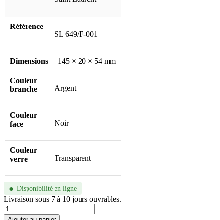
Référence
SL 649/F-001
Dimensions
145 × 20 × 54 mm
Couleur
Argent
branche
Couleur
Noir
face
Couleur
Transparent
verre
●
Disponibilité en ligne
Livraison sous 7 à 10 jours ouvrables.
quantité
de
Ajouter au panier