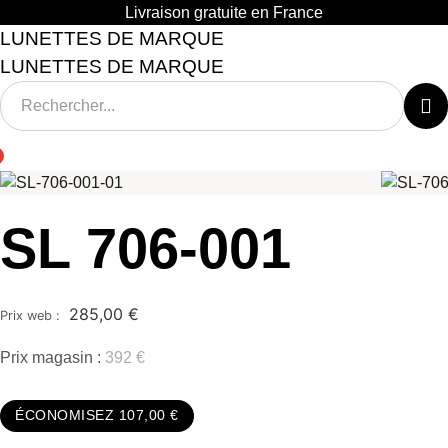
Aller
Livraison gratuite en France
au
LUNETTES DE MARQUE
contenu
LUNETTES DE MARQUE
SL 706-001
285,00
€
Prix magasin :
392 €
ÉCONOMISEZ 107,00 €