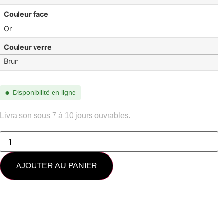
Couleur face
Or
Couleur verre
Brun
●
Disponibilité en ligne
Livraison sous 7 à 10 jours ouvrables.
quantité
de
SL
706-
001
AJOUTER AU PANIER