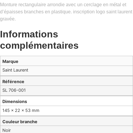
Monture rectangulaire arrondie avec un cerclage en métal et
d’épaisses branches en plastique. inscription logo saint laurent
gravée.
Informations
complémentaires
Marque
Saint Laurent
Référence
SL 706-001
Dimensions
145 × 22 × 53 mm
Couleur branche
Noir