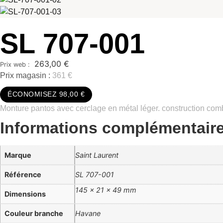
SL 707-001
263,00
€
Prix magasin :
361 €
ÉCONOMISEZ 98,00 €
Monture pantos avec cerclage en métal léger. construction comb
Informations complémentair
Marque
Saint Laurent
Référence
SL 707-001
145 × 21 × 49 mm
Dimensions
Couleur branche
Havane