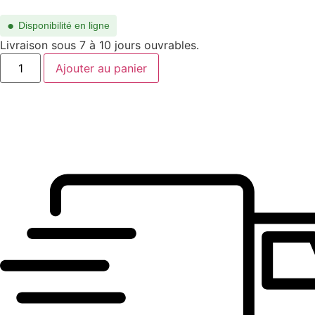
●
Disponibilité en ligne
Livraison sous 7 à 10 jours ouvrables.
quantité
Ajouter au panier
de
SL
716
SLIM-
001