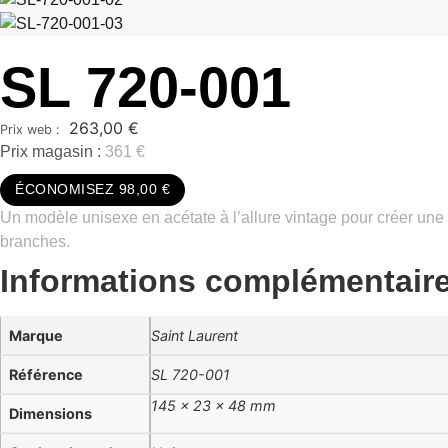
SL 720-001
263,00
€
Prix magasin :
361 €
ÉCONOMISEZ 98,00 €
Un modèle unisexe en acétate à l’allure vintage pour créer une s
branches.
Informations complémentair
Marque
Saint Laurent
Référence
SL 720-001
145 × 23 × 48 mm
Dimensions