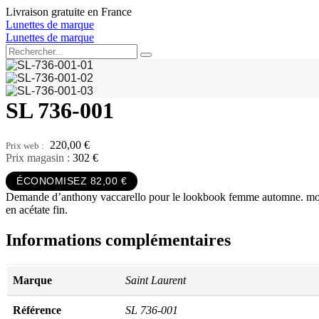
Aller
Livraison gratuite en France
au
Lunettes de marque
contenu
Lunettes de marque
SL 736-001
220,00
€
Prix magasin :
302 €
ÉCONOMISEZ 82,00 €
Demande d’anthony vaccarello pour le lookbook femme automne. monture
en acétate fin.
Informations complémentaires
Marque
Saint Laurent
Référence
SL 736-001