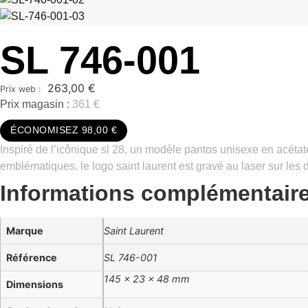
SL 746-001
263,00
€
Prix magasin :
361 €
ÉCONOMISEZ 98,00 €
Inspiré de l’icônique sl 28, un modèle pantos unisexe en acétate
emblématiques. le logo saint laurent est gravé au laser sur les
Informations complémentair
Marque
Saint Laurent
Référence
SL 746-001
145 × 23 × 48 mm
Dimensions